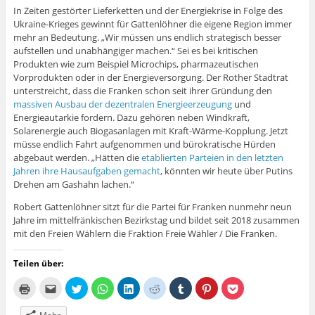
In Zeiten gestörter Lieferketten und der Energiekrise in Folge des
Ukraine-Krieges gewinnt für Gattenlöhner die eigene Region immer
mehr an Bedeutung. „Wir müssen uns endlich strategisch besser
aufstellen und unabhängiger machen.“ Sei es bei kritischen
Produkten wie zum Beispiel Microchips, pharmazeutischen
Vorprodukten oder in der Energieversorgung. Der Rother Stadtrat
unterstreicht, dass die Franken schon seit ihrer Gründung den
massiven Ausbau der dezentralen Energieerzeugung
und
Energieautarkie fordern. Dazu gehören neben Windkraft,
Solarenergie auch Biogasanlagen mit Kraft-Wärme-Kopplung. Jetzt
müsse endlich Fahrt aufgenommen und bürokratische Hürden
abgebaut werden. „Hätten die
etablierten Parteien in den letzten
Jahren ihre Hausaufgaben gemacht
, könnten wir heute über Putins
Drehen am Gashahn lachen.“
Robert Gattenlöhner sitzt für die Partei für Franken nunmehr neun
Jahre im mittelfränkischen Bezirkstag und bildet seit 2018 zusammen
mit den Freien Wählern die Fraktion Freie Wähler / Die Franken.
Teilen über:
K
K
K
K
K
K
K
K
K
l
l
l
l
l
l
l
l
l
i
i
i
i
i
i
i
i
i
c
c
c
c
c
c
c
c
c