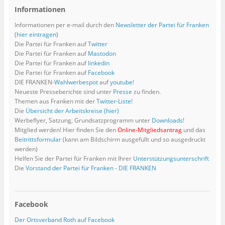
)
n
e
r
e
f
f
g
f
e
ö
g
ö
f
f
e
f
Informationen
u
f
e
f
n
n
ö
n
e
f
ö
f
e
e
f
e
m
n
f
n
t
t
f
t
Informationen per e-mail durch den
Newsletter der Partei für Franken
F
e
f
e
)
)
n
)
(hier eintragen)
e
t
n
t
e
n
)
e
)
t
Die Partei für Franken auf
Twitter
s
t
)
Die Partei für Franken auf
Mastodon
t
)
e
Die Partei für Franken auf
linkedin
r
Die Partei für Franken auf
Facebook
g
e
DIE FRANKEN-
Wahlwerbespot
auf
youtube
!
ö
f
Neueste Presseberichte sind unter
Presse
zu finden.
f
Themen aus Franken mit der
Twitter-Liste
!
n
e
Die
Übersicht der Arbeitskreise (hier)
t
Werbeflyer, Satzung, Grundsatzprogramm unter
Downloads
!
)
Mitglied werden! Hier finden Sie den
Online-Mitgliedsantrag
und das
Beitrittsformular
(kann am Bildschirm ausgefüllt und so ausgedruckt
werden)
Helfen Sie der Partei für Franken mit Ihrer
Unterstützungsunterschrift
Die
Vorstand der Partei für Franken - DIE FRANKEN
Facebook
Der Ortsverband Roth auf Facebook