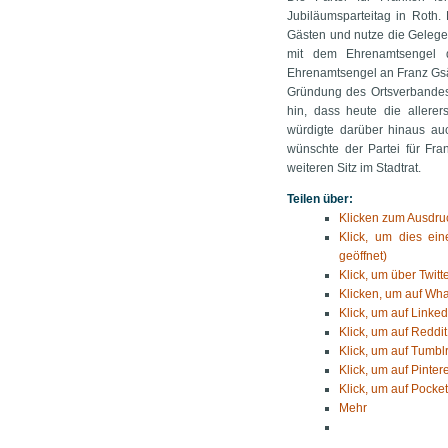
Jubiläumsparteitag in Roth. 
Gästen und nutze die Gelegen
mit dem Ehrenamtsengel d
Ehrenamtsengel an Franz Gsän
Gründung des Ortsverbandes 
hin, dass heute die allere
würdigte darüber hinaus auc
wünschte der Partei für Fr
weiteren Sitz im Stadtrat.
Teilen über:
Klicken zum Ausdruc
Klick, um dies ei
geöffnet)
Klick, um über Twitt
Klicken, um auf Wha
Klick, um auf Linked
Klick, um auf Reddit
Klick, um auf Tumblr
Klick, um auf Pinter
Klick, um auf Pocket
Mehr