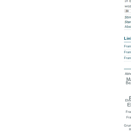
Lin
Fran
Fran
Fran
Abho
M
Be
Ehr
E
Fra
Fr
Grun
H