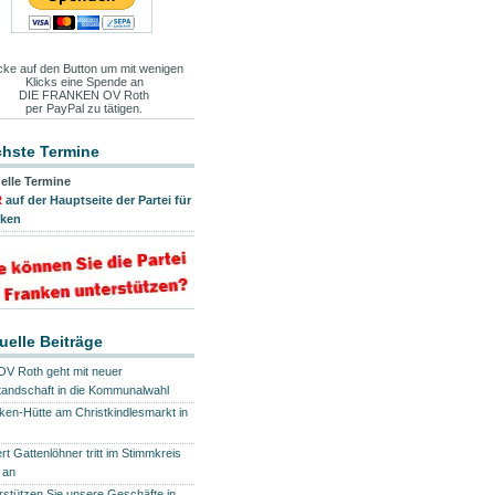
icke auf den Button um mit wenigen
Klicks eine Spende an
DIE FRANKEN OV Roth
per PayPal zu tätigen.
hste Termine
elle Termine
R
auf der Hauptseite der Partei für
nken
uelle Beiträge
OV Roth geht mit neuer
tandschaft in die Kommunalwahl
ken-Hütte am Christkindlesmarkt in
rt Gattenlöhner tritt im Stimmkreis
 an
rstützen Sie unsere Geschäfte in