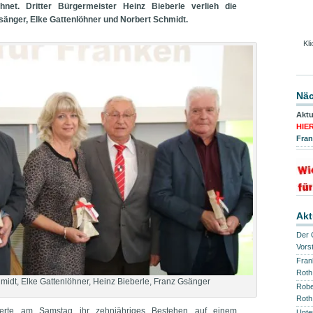
net. Dritter Bürgermeister Heinz Bieberle verlieh die
änger, Elke Gattenlöhner und Norbert Schmidt.
Kl
Näc
Aktu
HIE
Fra
Akt
Der 
Vors
Fran
Roth
chmidt, Elke Gattenlöhner, Heinz Bieberle, Franz Gsänger
Robe
Roth
eierte am Samstag ihr zehnjähriges Bestehen auf einem
Unte