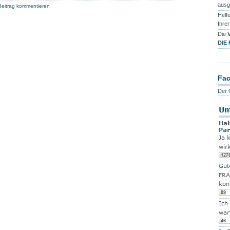
ausg
Beitrag kommentieren
Helfe
Ihre
Die
DIE
Fa
Der 