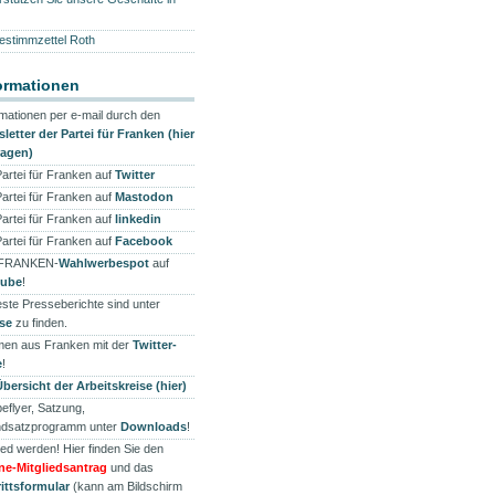
estimmzettel Roth
ormationen
rmationen per e-mail durch den
letter der Partei für Franken (hier
ragen)
Partei für Franken auf
Twitter
Partei für Franken auf
Mastodon
Partei für Franken auf
linkedin
Partei für Franken auf
Facebook
 FRANKEN-
Wahlwerbespot
auf
tube
!
ste Presseberichte sind unter
se
zu finden.
en aus Franken mit der
Twitter-
e
!
Übersicht der Arbeitskreise (hier)
eflyer, Satzung,
dsatzprogramm unter
Downloads
!
ied werden! Hier finden Sie den
ne-Mitgliedsantrag
und das
rittsformular
(kann am Bildschirm