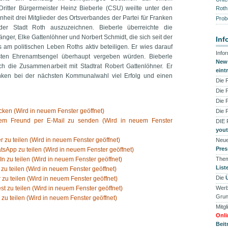
Dritter Bürgermeister Heinz Bieberle (CSU) weilte unter den
Roth
heit drei Mitglieder des Ortsverbandes der Partei für Franken
Prob
er Stadt Roth auszuzeichnen. Bieberle überreichte die
ger, Elke Gattenlöhner und Norbert Schmidt, die sich seit der
Inf
am politischen Leben Roths aktiv beteiligen. Er wies darauf
Info
rsten Ehrenamtsengel überhaupt vergeben würden. Bieberle
News
h die Zusammenarbeit mit Stadtrat Robert Gattenlöhner. Er
eint
anken bei der nächsten Kommunalwahl viel Erfolg und einen
Die 
Die 
Die 
ken (Wird in neuem Fenster geöffnet)
Die 
nem Freund per E-Mail zu senden (Wird in neuem Fenster
DIE
you
er zu teilen (Wird in neuem Fenster geöffnet)
Neue
Pres
tsApp zu teilen (Wird in neuem Fenster geöffnet)
In zu teilen (Wird in neuem Fenster geöffnet)
Them
List
 zu teilen (Wird in neuem Fenster geöffnet)
Die
 zu teilen (Wird in neuem Fenster geöffnet)
est zu teilen (Wird in neuem Fenster geöffnet)
Werb
Grun
 zu teilen (Wird in neuem Fenster geöffnet)
Mitgl
Onli
Beit