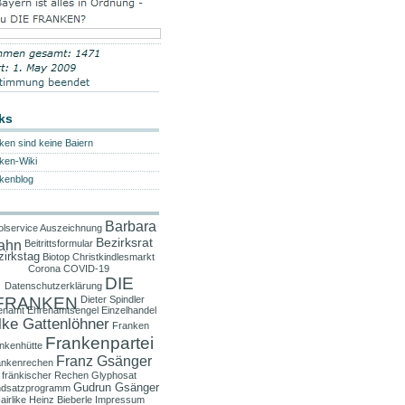
ks
ken sind keine Baiern
ken-Wiki
kenblog
Barbara
lservice
Auszeichnung
Bezirksrat
ahn
Beitrittsformular
zirkstag
Biotop
Christkindlesmarkt
Corona
COVID-19
DIE
Datenschutzerklärung
FRANKEN
Dieter Spindler
enamt
Ehrenamtsengel
Einzelhandel
lke Gattenlöhner
Franken
Frankenpartei
nkenhütte
Franz Gsänger
ankenrechen
fränkischer Rechen
Glyphosat
Gudrun Gsänger
dsatzprogramm
airlike
Heinz Bieberle
Impressum