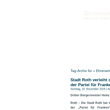
Ortsverb
Partei für Fra
Vorstand
Kontakt
Impres
Schwabach
Landesverband
Tag-Archiv für » Ehrenam
Stadt Roth verleiht
der Partei für Frank
Sonntag, 10. November 2019 | A
Dritter Bürgermeister Heinz 
Roth – Die Stadt Roth hat 
der „Partei für Franke