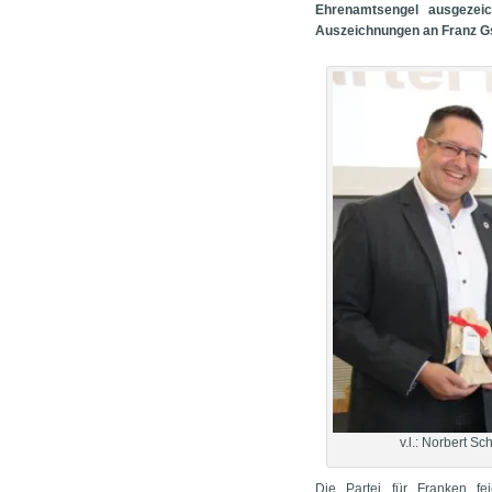
Ehrenamtsengel ausgezeich
Auszeichnungen an Franz Gs
v.l.: Norbert S
Die Partei für Franken f