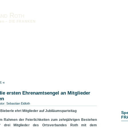
and Roth
nken – DIE FRANKEN
sum
Datenschutzerklärung
Downloads
Kreisverband Roth-
Bezirksverband-MFR
t «
 die ersten Ehrenamtsengel an Mitglieder
en
utor:
Sebastian Eidloth
Bieberle ehrt Mitglieder auf Jubiläumsparteitag
Spe
FR
im Rahmen der Feierlichkeiten zum zehnjährigen Bestehen
n“ drei Mitglieder des Ortsverbandes Roth mit dem