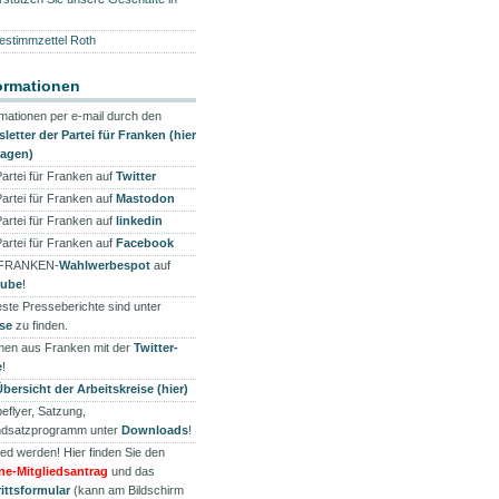
estimmzettel Roth
ormationen
rmationen per e-mail durch den
letter der Partei für Franken (hier
ragen)
Partei für Franken auf
Twitter
Partei für Franken auf
Mastodon
Partei für Franken auf
linkedin
Partei für Franken auf
Facebook
 FRANKEN-
Wahlwerbespot
auf
tube
!
ste Presseberichte sind unter
se
zu finden.
en aus Franken mit der
Twitter-
e
!
Übersicht der Arbeitskreise (hier)
eflyer, Satzung,
dsatzprogramm unter
Downloads
!
ied werden! Hier finden Sie den
ne-Mitgliedsantrag
und das
rittsformular
(kann am Bildschirm