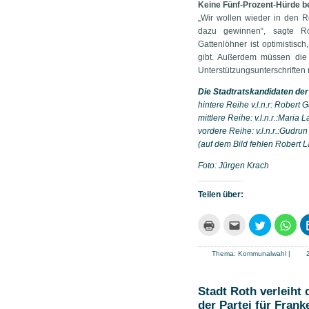
Keine Fünf-Prozent-Hürde be
„Wir wollen wieder in den R
dazu gewinnen“, sagte Ro
Gattenlöhner ist optimistis
gibt. Außerdem müssen die
Unterstützungsunterschriften 
Die Stadtratskandidaten de
hintere Reihe v.l.n.r: Robert
mittlere Reihe: v.l.n.r.:Mari
vordere Reihe: v.l.n.r.:Gudru
(auf dem Bild fehlen Robert 
Foto: Jürgen Krach
Teilen über:
Klicken
Klick,
Klick,
Klic
zum
um
um
um
Ausdrucken
dies
über
auf
(Wird
einem
Twitter
Wha
in
Freund
zu
zu
Thema:
Kommunalwahl
|
neuem
per
teilen
teil
Fenster
E-
(Wird
(Wir
geöffnet)
Mail
in
in
zu
neuem
neu
Stadt Roth verleiht
senden
Fenster
Fens
der Partei für Frank
(Wird
geöffnet)
geöf