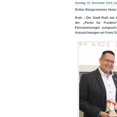
in
Sonntag, 10. November 2019 | A
neuem
Fenster
Dritter Bürgermeister Heinz 
geöffnet)
Roth – Die Stadt Roth hat 
der „Partei für Franke
Ehrenamtsengel ausgezeich
Auszeichnungen an Franz Gs