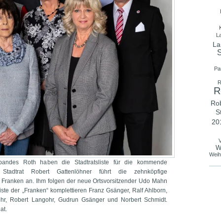
L
La
S
Pa
R
R
Ro
S
20
V
W
Weih
rbandes Roth haben die Stadtratsliste für die kommende
Stadtrat Robert Gattenlöhner führt die zehnköpfige
ür Franken an. Ihm folgen der neue Ortsvorsitzender Udo Mahn
iste der „Franken“ komplettieren Franz Gsänger, Ralf Ahlborn,
hr, Robert Langohr, Gudrun Gsänger und Norbert Schmidt.
at.