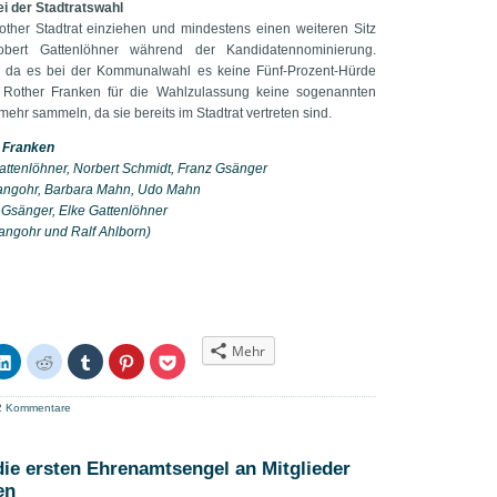
i der Stadtratswahl
other Stadtrat einziehen und mindestens einen weiteren Sitz
bert Gattenlöhner während der Kandidatennominierung.
ch, da es bei der Kommunalwahl es keine Fünf-Prozent-Hürde
 Rother Franken für die Wahlzulassung keine sogenannten
mehr sammeln, da sie bereits im Stadtrat vertreten sind.
r Franken
 Gattenlöhner, Norbert Schmidt, Franz Gsänger
a Langohr, Barbara Mahn, Udo Mahn
n Gsänger, Elke Gattenlöhner
Langohr und Ralf Ahlborn)
Mehr
ken,
Klick,
Klick,
Klick,
Klick,
Klick,
um
um
um
um
um
auf
auf
auf
auf
auf
tsApp
LinkedIn
Reddit
Tumblr
Pinterest
Pocket
zu
zu
zu
zu
zu
2 Kommentare
en
teilen
teilen
teilen
teilen
teilen
d
(Wird
(Wird
(Wird
(Wird
(Wird
in
in
in
in
in
em
neuem
neuem
neuem
neuem
neuem
 die ersten Ehrenamtsengel an Mitglieder
ter
Fenster
Fenster
Fenster
Fenster
Fenster
en
fnet)
geöffnet)
geöffnet)
geöffnet)
geöffnet)
geöffnet)