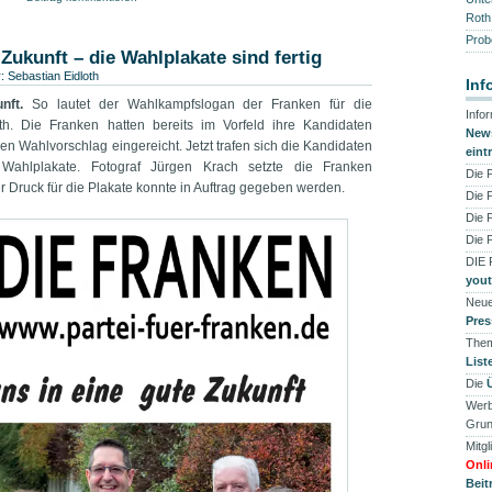
zu
zu
zu
zu
zu
en
teilen
teilen
teilen
teilen
teilen
Roth
d
(Wird
(Wird
(Wird
(Wird
(Wird
in
in
in
in
in
Prob
em
neuem
neuem
neuem
neuem
neuem
 Zukunft – die Wahlplakate sind fertig
ter
Fenster
Fenster
Fenster
Fenster
Fenster
r:
Sebastian Eidloth
fnet)
geöffnet)
geöffnet)
geöffnet)
geöffnet)
geöffnet)
Inf
nft.
So lautet der Wahlkampfslogan der Franken für die
Info
. Die Franken hatten bereits im Vorfeld ihre Kandidaten
News
n Wahlvorschlag eingereicht. Jetzt trafen sich die Kandidaten
eint
Wahlplakate. Fotograf Jürgen Krach setzte die Franken
Die 
r Druck für die Plakate konnte in Auftrag gegeben werden.
Die 
Die 
Die 
DIE
you
Neue
Pres
Them
List
Die
Werb
Grun
Mitgl
Onli
Beit