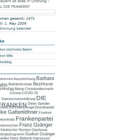
ks
ken sind keine Baiern
ken-Wiki
kenblog
Barbara
lservice
Auszeichnung
Bezirksrat
ahn
Beitrittsformular
zirkstag
Biotop
Christkindlesmarkt
Corona
COVID-19
DIE
Datenschutzerklärung
FRANKEN
Dieter Spindler
enamt
Ehrenamtsengel
Einzelhandel
lke Gattenlöhner
Franken
Frankenpartei
nkenhütte
Franz Gsänger
ankenrechen
fränkischer Rechen
Glyphosat
Gudrun Gsänger
dsatzprogramm
airlike
Heinz Bieberle
Impressum