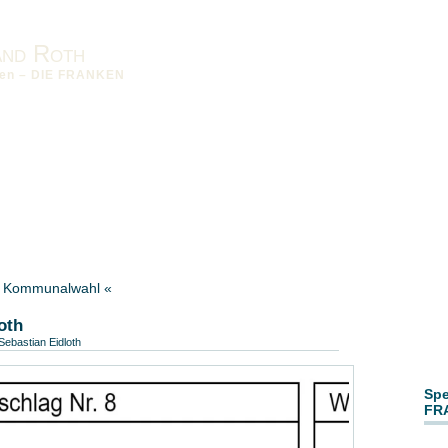
and Roth
nken – DIE FRANKEN
sum
Datenschutzerklärung
Downloads
Kreisverband Roth-
Bezirksverband-MFR
 » Kommunalwahl «
oth
Sebastian Eidloth
Spe
FR