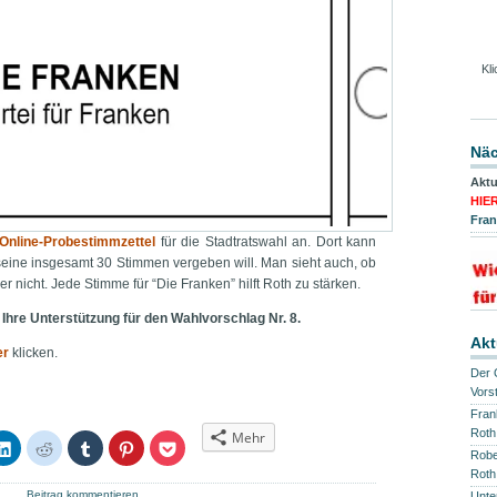
Kl
Näc
Aktu
HIE
Fra
Online-Probestimmzettel
für die Stadtratswahl an. Dort kann
eine insgesamt 30 Stimmen vergeben will. Man sieht auch, ob
r nicht. Jede Stimme für “Die Franken” hilft Roth zu stärken.
hre Unterstützung für den Wahlvorschlag Nr. 8.
Akt
er
klicken.
Der 
Vors
Fran
Roth
Mehr
ken,
Klick,
Klick,
Klick,
Klick,
Klick,
um
um
um
um
um
Robe
auf
auf
auf
auf
auf
Roth
tsApp
LinkedIn
Reddit
Tumblr
Pinterest
Pocket
|
Beitrag kommentieren
Unte