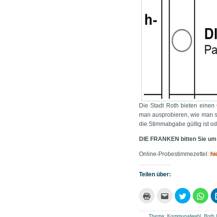
Die Stadt Roth bieten einen
man ausprobieren, wie man s
die Stimmabgabe gültig ist ode
DIE FRANKEN bitten Sie um I
Online-Probestimmezettel:
hi
Teilen über:
Klicken
Klick,
Klick,
Klic
zum
um
um
um
Ausdrucken
dies
über
auf
(Wird
einem
Twitter
Wha
Thema:
Kommunalwahl
,
Roth