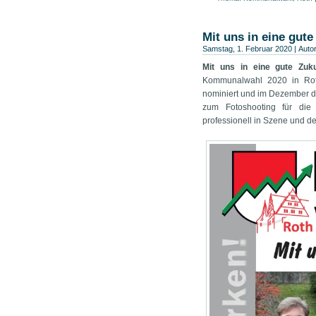
in
Freund
zu
zu
neuem
per
teilen
teil
Fenster
E-
(Wird
(Wir
geöffnet)
Mail
in
in
zu
neuem
neu
Mit uns in eine gute
senden
Fenster
Fens
Samstag, 1. Februar 2020 | Auto
(Wird
geöffnet)
geöf
in
neuem
Mit uns in eine gute Zuku
Fenster
Kommunalwahl 2020 in Roth
geöffnet)
nominiert und im Dezember de
zum Fotoshooting für die 
professionell in Szene und de