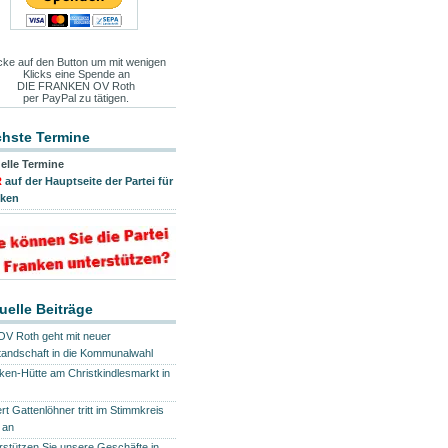
icke auf den Button um mit wenigen
Klicks eine Spende an
DIE FRANKEN OV Roth
per PayPal zu tätigen.
hste Termine
elle Termine
R
auf der Hauptseite der Partei für
nken
uelle Beiträge
OV Roth geht mit neuer
tandschaft in die Kommunalwahl
ken-Hütte am Christkindlesmarkt in
rt Gattenlöhner tritt im Stimmkreis
 an
rstützen Sie unsere Geschäfte in