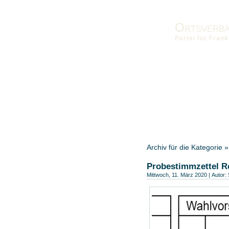
Ortsverb
Partei für Fra
Vorstand
Kontakt
Impres
Schwabach
Landesverband
Archiv für die Kategorie
Probestimmzettel R
Mittwoch, 11. März 2020 | Autor: