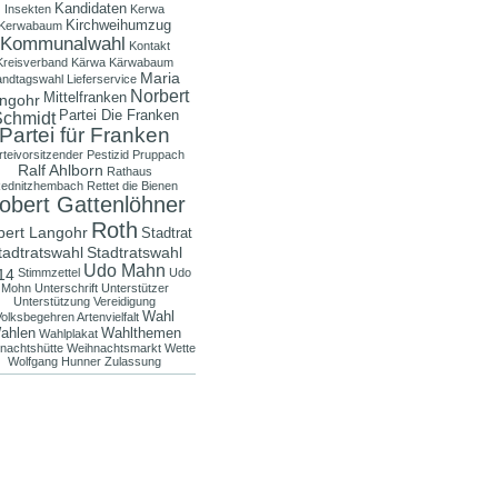
Kandidaten
Insekten
Kerwa
Kirchweihumzug
Kerwabaum
Kommunalwahl
Kontakt
Kreisverband
Kärwa
Kärwabaum
Maria
andtagswahl
Lieferservice
Norbert
Mittelfranken
ngohr
Partei Die Franken
chmidt
Partei für Franken
rteivorsitzender
Pestizid
Pruppach
Ralf Ahlborn
Rathaus
ednitzhembach
Rettet die Bienen
obert Gattenlöhner
Roth
bert Langohr
Stadtrat
tadtratswahl
Stadtratswahl
Udo Mahn
14
Stimmzettel
Udo
Mohn
Unterschrift
Unterstützer
Unterstützung
Vereidigung
Wahl
olksbegehren Artenvielfalt
ahlen
Wahlthemen
Wahlplakat
nachtshütte
Weihnachtsmarkt
Wette
Wolfgang Hunner
Zulassung